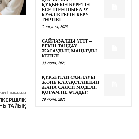
ҚҰҚЫҒЫН БЕРЕТІН
ЕСЕПТЕН ШЫҒАРУ
КУӘЛІКТЕРІН БЕРУ
ТӘРТІБІ
3 августа, 2026
САЙЛАУАЛДЫ ҮГІТ –
ЕРКІН ТАҢДАУ
ЖАСАУДЫҢ МАҢЫЗДЫ
КЕПІЛІ
30 июля, 2026
ҚҰРЫЛТАЙ САЙЛАУЫ
ЖӘНЕ ҚАЗАҚСТАННЫҢ
ЖАҢА САЯСИ МОДЕЛІ:
ҚОҒАМ НЕ ҰТАДЫ?
елесі мақалада
29 июля, 2026
ПКЕРШІЛІК
НЫТАЙЫҚ