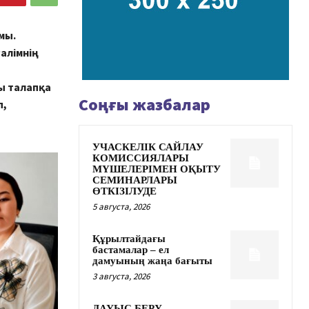
мы.
алімнің
ы талапқа
Соңғы жазбалар
п,
УЧАСКЕЛІК САЙЛАУ
КОМИССИЯЛАРЫ
МҮШЕЛЕРІМЕН ОҚЫТУ
СЕМИНАРЛАРЫ
ӨТКІЗІЛУДЕ
5 августа, 2026
Құрылтайдағы
бастамалар – ел
дамуының жаңа бағыты
3 августа, 2026
ДАУЫС БЕРУ