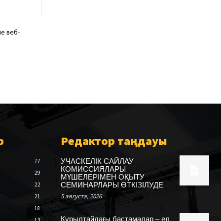
веб-
сайт:
е веб-
р
Редактор таңдауы
УЧАСКЕЛІК САЙЛАУ
77
КОМИССИЯЛАРЫ
29
МҮШЕЛЕРІМЕН ОҚЫТУ
СЕМИНАРЛАРЫ ӨТКІЗІЛУДЕ
22
5 августа, 2026
21
18
Құрылтайдағы бастамалар – ел
13