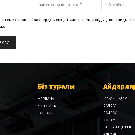
аты:*
электрондық
пошта:*
ініктемеге келесі браузерде менің атымды, электрондық поштамды жән
ыз.
Біз туралы
Айдарла
ЖАҢАЛЫҚТАР
ЖАРНАМА
САЯСАТ
БІЗ ТУРАЛЫ
САЙЛАУ
БАСПАСӨЗ
ҚОҒАМ
БАСТЫ ТАҚЫРЫП
ӘЛЕУМЕТ