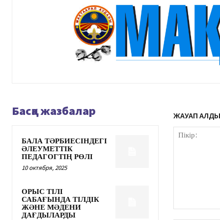
Басқа жазбалар
ЖАУАП ҚАЛД
БАЛА ТӘРБИЕСІНДЕГІ
ӘЛЕУМЕТТІК
ПЕДАГОГТІҢ РӨЛІ
10 октября, 2025
ОРЫС ТІЛІ
САБАҒЫНДА ТІЛДІК
ЖӘНЕ МӘДЕНИ
Пікір:
ДАҒДЫЛАРДЫ