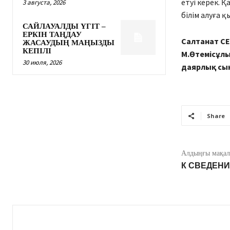
етуі керек. Қ
3 августа, 2026
білім алуға 
САЙЛАУАЛДЫ ҮГІТ –
ЕРКІН ТАҢДАУ
Салтанат С
ЖАСАУДЫҢ МАҢЫЗДЫ
КЕПІЛІ
М.Өтемісұл
30 июля, 2026
даярлық сы
Share
Алдыңғы мақал
К СВЕДЕН