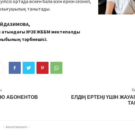
ауіпсіз ортада өскен бала өзін еркін сезініп,
қызығушылық танытады.
ЕЙДАЗИМОВА,
ы атындағы №28 ЖББМ мектепалды
ныбының тәрбиешісі.
а
К
ИЮ АБОНЕНТОВ
ЕЛДІҢ ЕРТЕҢІ ҮШІН ЖАУА
ТА
- Advertisement -