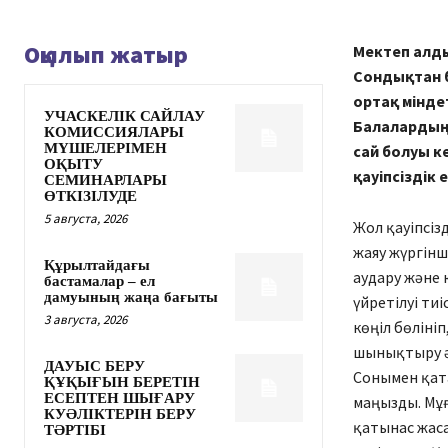
Оқылып жатыр
Мектеп алды
Сондықтан б
ортақ міндет
УЧАСКЕЛІК САЙЛАУ
Балалардың 
КОМИССИЯЛАРЫ
МҮШЕЛЕРІМЕН
сай болуы к
ОҚЫТУ
қауіпсіздік 
СЕМИНАРЛАРЫ
ӨТКІЗІЛУДЕ
5 августа, 2026
Жол қауіпсіз
жаяу жүргінш
Құрылтайдағы
аудару және 
бастамалар – ел
дамуының жаңа бағыты
үйретілуі ти
3 августа, 2026
көңіл бөліні
шынықтыру ә
ДАУЫС БЕРУ
Сонымен қата
ҚҰҚЫҒЫН БЕРЕТІН
ЕСЕПТЕН ШЫҒАРУ
маңызды. Мұғ
КУӘЛІКТЕРІН БЕРУ
қатынас жас
ТӘРТІБІ