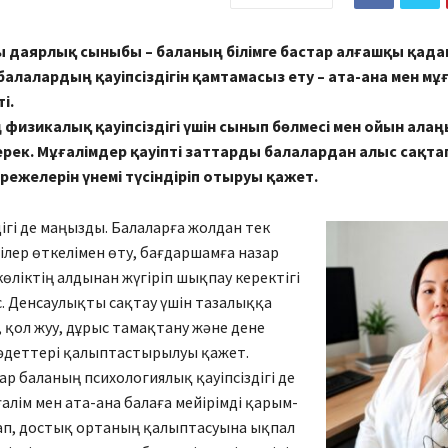
 даярлық сыныбы – баланың білімге бастар алғашқы қада
алалардың қауіпсіздігін қамтамасыз ету – ата-ана мен мұғ
і.
физикалық қауіпсіздігі үшін сынып бөлмесі мен ойын алаң
ерек. Мұғалімдер қауіпті заттарды балалардан алыс сақта
ережелерін үнемі түсіндіріп отыруы қажет.
дігі де маңызды. Балаларға жолдан тек
ілер өткелімен өту, бағдаршамға назар
көліктің алдынан жүгіріп шықпау керектігі
іс. Денсаулықты сақтау үшін тазалыққа
п, қол жуу, дұрыс тамақтану және дене
деттері қалыптастырылуы қажет.
р баланың психологиялық қауіпсіздігі де
алім мен ата-ана балаға мейірімді қарым-
ап, достық ортаның қалыптасуына ықпал