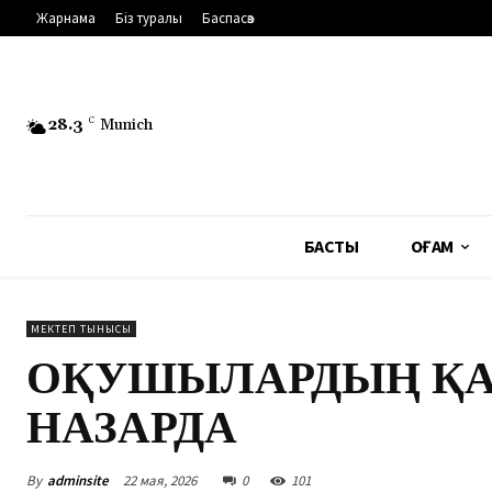
Жарнама
Біз туралы
Баспасөз
28.3
C
Munich
БАСТЫ
ҚОҒАМ
МЕКТЕП ТЫНЫСЫ
ОҚУШЫЛАРДЫҢ ҚАУІ
НАЗАРДА
By
adminsite
22 мая, 2026
0
101