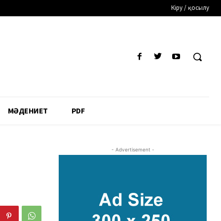
Кіру / қосылу
МӘДЕНИЕТ
PDF
- Advertisement -