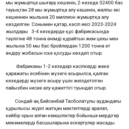
мың жұмыртқа шығару кешенін, 2-кезеңде 32400 бас
тауықтан 28 мың жұмыртқа алу кешенін, жалпы екі
кешеннен жылына 20 миллион жұмыртқа алу
көзделген. Сонымен қатар, кәсіп иесі 2023-2024
жылдары 3-4 кезеңдерде құс фабрикасында
тәулігіне 48 тонна өнімді құрайтын жем цехы мен
жылына 50 мың бас бройлерден 1200 тонна ет
өндіру жобасын іске қосуды көздеп отыр.
Фабриканың 1-2 кезеңдері кәсіпкердің жеке
қаражаты есебінен жүзеге асырылса, қалған
кезеңдерді жүзеге асыру үшін жеңілдетілген
пайызбен несие алу қажеттігі туындап отыр.
Сондай-ақ Бейсенбай Тасболатұлы аудандағы
құрылысы жүріп жатқан мектептерді аралап,
кейбір орын алған кемшіліктер бойынша мердігер
мекемелердің басшыларына ескертулер жасады.