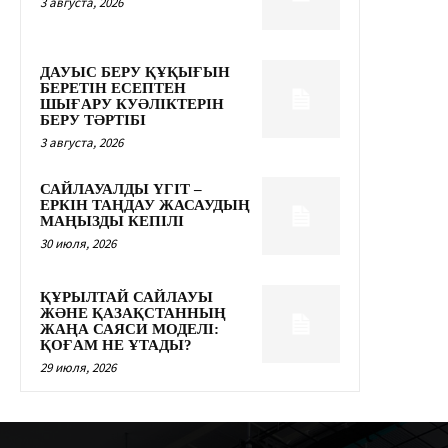
3 августа, 2026
ДАУЫС БЕРУ ҚҰҚЫҒЫН
БЕРЕТІН ЕСЕПТЕН
ШЫҒАРУ КУӘЛІКТЕРІН
БЕРУ ТӘРТІБІ
3 августа, 2026
САЙЛАУАЛДЫ ҮГІТ –
ЕРКІН ТАҢДАУ ЖАСАУДЫҢ
МАҢЫЗДЫ КЕПІЛІ
30 июля, 2026
ҚҰРЫЛТАЙ САЙЛАУЫ
ЖӘНЕ ҚАЗАҚСТАННЫҢ
ЖАҢА САЯСИ МОДЕЛІ:
ҚОҒАМ НЕ ҰТАДЫ?
29 июля, 2026