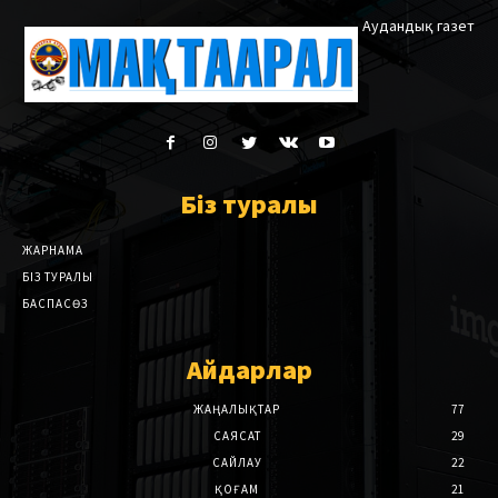
Аудандық газет
Біз туралы
ЖАРНАМА
БІЗ ТУРАЛЫ
БАСПАСӨЗ
Айдарлар
ЖАҢАЛЫҚТАР
77
САЯСАТ
29
САЙЛАУ
22
ҚОҒАМ
21