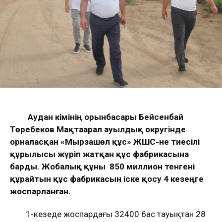
Аудан әкімінің орынбасары Бейсенбай
Төребеков Мақтаарал ауылдық округінде
орналасқан «Мырзашөл құс» ЖШС-не тиесілі
құрылысы жүріп жатқан құс фабрикасына
барды. Жобалық құны 850 миллион тенгені
құрайтын құс фабрикасын іске қосу 4 кезеңге
жоспарланған.
1-кезеңде жоспардағы 32400 бас тауықтан 28