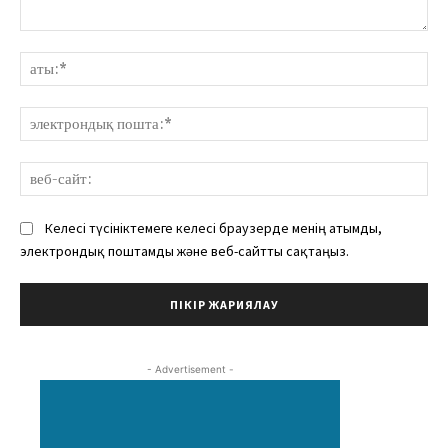
Пікір:
аты
эле
пош
веб
сай
Келесі түсініктемеге келесі браузерде менің атымды,
электрондық поштамды және веб-сайтты сақтаңыз.
- Advertisement -