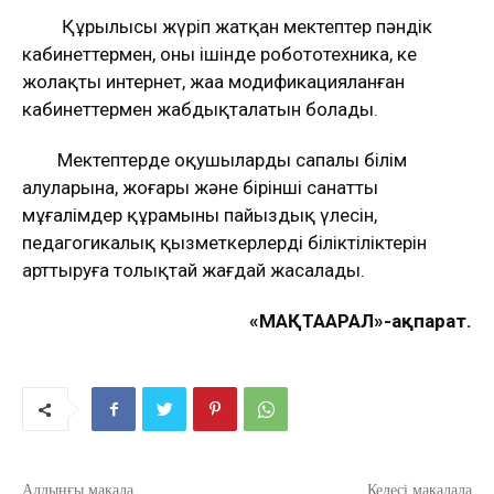
Құрылысы жүріп жатқан мектептер пәндік
кабинеттермен, оның ішінде робототехника, кең
жолақты интернет, жаңа модификацияланған
кабинеттермен жабдықталатын болады.
Мектептерде оқушылардың сапалы білім
алуларына, жоғары және бірінші санатты
мұғалімдер құрамының пайыздық үлесін,
педагогикалық қызметкерлердің біліктіліктерін
арттыруға толықтай жағдай жасалады.
«МАҚТААРАЛ»-ақпарат.
Алдыңғы мақала
Келесі мақалада