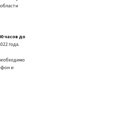
 области
00 часов до
022 года.
 необходимо
ефон и