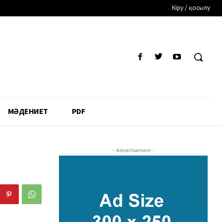
Кіру / қосылу
МӘДЕНИЕТ
PDF
- Advertisement -