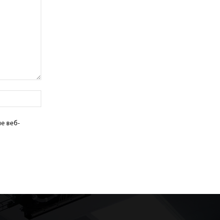
веб-
сайт:
е веб-