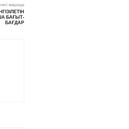
елесі мақалада
ГІЗІЛЕТІН
А БАҒЫТ-
БАҒДАР