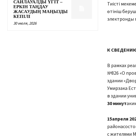
САЙЛАУАЛДЫ ҮГІТ –
Тиісті мекем
ЕРКІН ТАҢДАУ
өтініш беруш
ЖАСАУДЫҢ МАҢЫЗДЫ
КЕПІЛІ
электронды 
30 июля, 2026
К СВЕДЕНИ
В рамках реа
№826 «О про
здании «Двор
Умирзака Ест
в здании ун
3
0
минут
аки
15апреля
20
районасостои
с жителями М