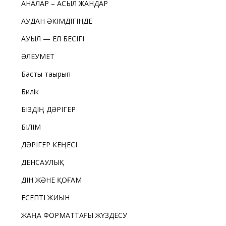
АНАЛАР – АСЫЛ ЖАНДАР
АУДАН ӘКІМДІГІНДЕ
АУЫЛ — ЕЛ БЕСІГІ
ӘЛЕУМЕТ
Басты тақырып
Билік
БІЗДІҢ ДӘРІГЕР
БІЛІМ
ДӘРІГЕР КЕҢЕСІ
ДЕНСАУЛЫҚ
ДІН ЖӘНЕ ҚОҒАМ
ЕСЕПТІ ЖИЫН
ЖАҢА ФОРМАТТАҒЫ ЖҮЗДЕСУ