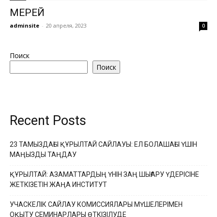
МЕРЕЙ
adminsite
-
20 апреля, 2023
0
Поиск
Поиск
Recent Posts
23 ТАМЫЗДАҒЫ ҚҰРЫЛТАЙ САЙЛАУЫ: ЕЛ БОЛАШАҒЫ ҮШІН
МАҢЫЗДЫ ТАҢДАУ
ҚҰРЫЛТАЙ: АЗАМАТТАРДЫҢ ҮНІН ЗАҢ ШЫҒАРУ ҮДЕРІСІНЕ
ЖЕТКІЗЕТІН ЖАҢА ИНСТИТУТ
УЧАСКЕЛІК САЙЛАУ КОМИССИЯЛАРЫ МҮШЕЛЕРІМЕН
ОҚЫТУ СЕМИНАРЛАРЫ ӨТКІЗІЛУДЕ