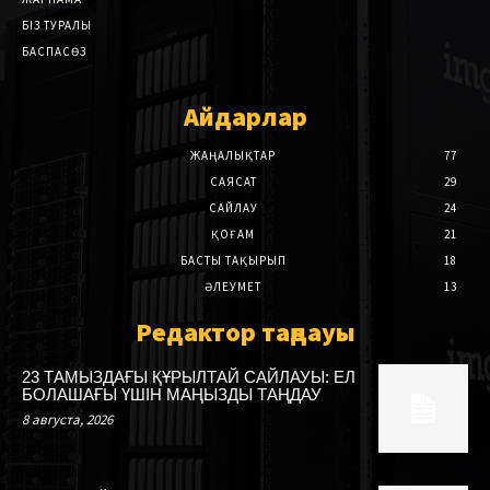
БІЗ ТУРАЛЫ
БАСПАСӨЗ
Айдарлар
ЖАҢАЛЫҚТАР
77
САЯСАТ
29
САЙЛАУ
24
ҚОҒАМ
21
БАСТЫ ТАҚЫРЫП
18
ӘЛЕУМЕТ
13
Редактор таңдауы
23 ТАМЫЗДАҒЫ ҚҰРЫЛТАЙ САЙЛАУЫ: ЕЛ
БОЛАШАҒЫ ҮШІН МАҢЫЗДЫ ТАҢДАУ
8 августа, 2026