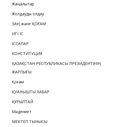
Жаңалықтар
Жолдауды қолдау
ЗАҢ және ҚОҒАМ
ИГІ ІС
ІССАПАР
КОНСТИТУЦИЯ
ҚАЗАҚСТАН РЕСПУБЛИКАСЫ ПРЕЗИДЕНТІНІҢ
ЖАРЛЫҒЫ
Қоғам
ҚУАНЫШТЫ ХАБАР
ҚҰРЫЛТАЙ
Мәдениет
МЕКТЕП ТЫНЫСЫ