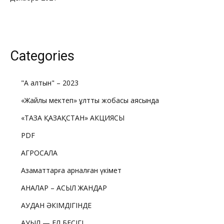
Categories
"Ақ алтын" – 2023
«Жайлы мектеп» ұлттық жобасы аясында
«ТАЗА ҚАЗАҚСТАН» АКЦИЯСЫ
PDF
АГРОСАЛА
Азаматтарға арналған үкімет
АНАЛАР – АСЫЛ ЖАНДАР
АУДАН ӘКІМДІГІНДЕ
АУЫЛ — ЕЛ БЕСІГІ