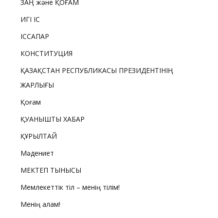
ЗАҢ және ҚОҒАМ
ИГІ ІС
ІССАПАР
КОНСТИТУЦИЯ
ҚАЗАҚСТАН РЕСПУБЛИКАСЫ ПРЕЗИДЕНТІНІҢ
ЖАРЛЫҒЫ
Қоғам
ҚУАНЫШТЫ ХАБАР
ҚҰРЫЛТАЙ
Мәдениет
МЕКТЕП ТЫНЫСЫ
Мемлекеттік тіл – менің тілім!
Менің қалам!