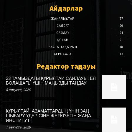
Айдарлар
ЖАҢАЛЫҚТАР
77
САЯСАТ
29
САЙЛАУ
24
ҚОҒАМ
21
БАСТЫ ТАҚЫРЫП
18
АГРОСАЛА
13
Редактор таңдауы
23 ТАМЫЗДАҒЫ ҚҰРЫЛТАЙ САЙЛАУЫ: ЕЛ
БОЛАШАҒЫ ҮШІН МАҢЫЗДЫ ТАҢДАУ
8 августа, 2026
ҚҰРЫЛТАЙ: АЗАМАТТАРДЫҢ ҮНІН ЗАҢ
ШЫҒАРУ ҮДЕРІСІНЕ ЖЕТКІЗЕТІН ЖАҢА
ИНСТИТУТ
7 августа, 2026