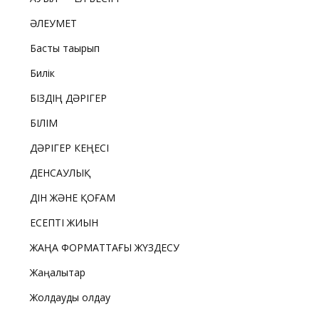
ӘЛЕУМЕТ
Басты тақырып
Билік
БІЗДІҢ ДӘРІГЕР
БІЛІМ
ДӘРІГЕР КЕҢЕСІ
ДЕНСАУЛЫҚ
ДІН ЖӘНЕ ҚОҒАМ
ЕСЕПТІ ЖИЫН
ЖАҢА ФОРМАТТАҒЫ ЖҮЗДЕСУ
Жаңалықтар
Жолдауды қолдау