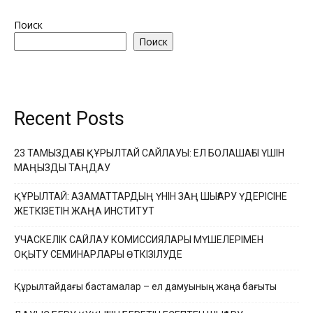
Поиск
Поиск
Recent Posts
23 ТАМЫЗДАҒЫ ҚҰРЫЛТАЙ САЙЛАУЫ: ЕЛ БОЛАШАҒЫ ҮШІН
МАҢЫЗДЫ ТАҢДАУ
ҚҰРЫЛТАЙ: АЗАМАТТАРДЫҢ ҮНІН ЗАҢ ШЫҒАРУ ҮДЕРІСІНЕ
ЖЕТКІЗЕТІН ЖАҢА ИНСТИТУТ
УЧАСКЕЛІК САЙЛАУ КОМИССИЯЛАРЫ МҮШЕЛЕРІМЕН
ОҚЫТУ СЕМИНАРЛАРЫ ӨТКІЗІЛУДЕ
Құрылтайдағы бастамалар – ел дамуының жаңа бағыты