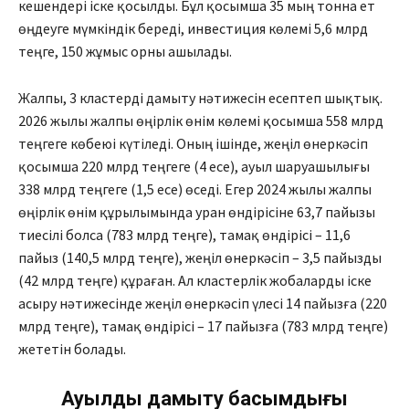
кешендері іске қосылды. Бұл қосымша 35 мың тонна ет
өңдеуге мүмкіндік береді, инвестиция көлемі 5,6 млрд
теңге, 150 жұмыс орны ашылады.
Жалпы, 3 кластерді дамыту нәтижесін есептеп шықтық.
2026 жылы жалпы өңірлік өнім көлемі қосымша 558 млрд
теңгеге көбеюі күтіледі. Оның ішінде, жеңіл өнеркәсіп
қосымша 220 млрд теңгеге (4 есе), ауыл шаруашылығы
338 млрд теңгеге (1,5 есе) өседі. Егер 2024 жылы жалпы
өңірлік өнім құрылымында уран өндірісіне 63,7 пайызы
тиесілі болса (783 млрд теңге), тамақ өндірісі – 11,6
пайыз (140,5 млрд теңге), жеңіл өнеркәсіп – 3,5 пайызды
(42 млрд теңге) құраған. Ал кластерлік жобаларды іске
асыру нәтижесінде жеңіл өнеркәсіп үлесі 14 пайызға (220
млрд теңге), тамақ өндірісі – 17 пайызға (783 млрд теңге)
жететін болады.
Ауылды дамыту басымдығы