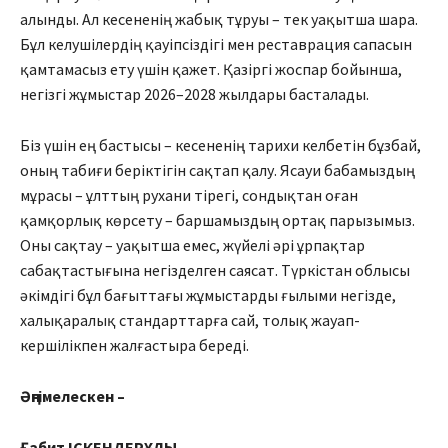
алынды. Ал кесененің жабық тұруы – тек уақытша шара.
Бұл келушілердің қауіпсіздігі мен рес­таврация сапасын
қамтамасыз ету үшін қажет. Қазіргі жоспар бойын­ша,
негізгі жұмыстар 2026–2028 жылдары басталады.
Біз үшін ең бастысы – кесененің тарихи келбетін бұзбай,
оның таби­ғи беріктігін сақтап қалу. Ясауи бабамыздың
мұрасы – ұлт­тың рухани тірегі, сондықтан оған
қамқорлық көрсету – барша­мыз­дың ортақ парызымыз.
Оны сақ­тау – уақытша емес, жүйелі әрі ұр­­пақтар
сабақтастығына негіз­делген саясат. Түркістан облы­сы
әкім­дігі бұл бағыттағы жұмыс­­тар­ды ғылыми негізде,
халық­ара­лық стандарттарға сай, толық жауап­
кершілікпен жалғастыра береді.
Әңгімелескен –
Ғабит ІСКЕНДЕРҰЛЫ,