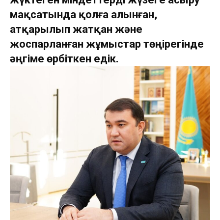
мақсатында қолға алынған,
атқарылып жатқан және
жоспарланған жұмыстар төңірегінде
әңгіме өрбіткен едік.