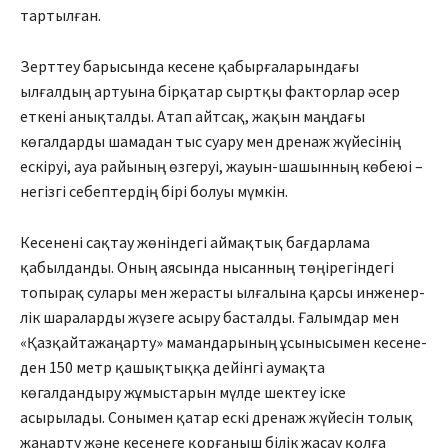
тартылған.
Зерттеу барысында кесене қабырғаларындағы
ылғалдың артуына бірқатар сыртқы факторлар әсер
еткені анықталды. Атап айтсақ, жақын маңдағы
көгалдарды шамадан тыс суару мен дренаж жүйесінің
ескіруі, ауа райының өзгеруі, жауын-шашынның көбеюі –
негізгі себептердің бірі болуы мүмкін.
Кесенені сақтау жөніндегі аймақтық бағдарлама
қабылданды. Оның аясында нысанның төңіре­гін­дегі
топырақ сулары мен жер­асты ылғалына қарсы инже­нер­
лік шараларды жүзеге асыру басталды. Ғалым­дар мен
«Қазқайтажаңарту» ма­ман­дарының ұсынысымен кесе­не­
ден 150 метр қашықтыққа дейін­гі аумақта
көгалдандыру жұмыс­тарын мүлде шектеу іске
асырылады. Сонымен қатар ескі дренаж жүйесін толық
жаңарту және кесенеге қорғаныш білік жасау қолға