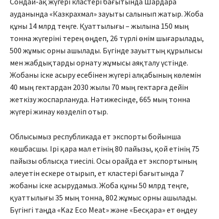
Сондай-ақ жүгері кластері бағытында Шардара
ауданында «Казкрахмал» зауыты салынып жатыр. Жоба
құны 14 млрд теңге. Қуаттылығы – жылына 150 мың
тонна жүгеріні терең өңдеп, 26 түрлі өнім шығарылады,
500 жұмыс орны ашылады. Бүгінде зауыттың құрылысы
мен жабдықтарды орнату жұмысы аяқталу үстінде.
Жобаны іске асыру есебінен жүгері алқабының көлемін
40 мың гектардан 2030 жылы 70 мың гектарға дейін
жеткізу жоспарлануда. Нәтижесінде, 665 мың тонна
жүгері жинау көзделіп отыр.
Облысымыз республикада ет экспорты бойынша
көшбасшы. Ірі қара мал етінің 80 пайызы, қой етінің 75
пайызы облысқа тиесілі. Осы орайда ет экспортының
әлеуетін ескере отырып, ет клас­тері бағытында 7
жобаны іске асырудамыз. Жоба құны 50 млрд теңге,
қуаттылығы 35 мың тонна, 802 жұмыс орны ашылады.
Бүгінгі таңда «Kaz Eco Meat» және «Бесқара» ет өңдеу