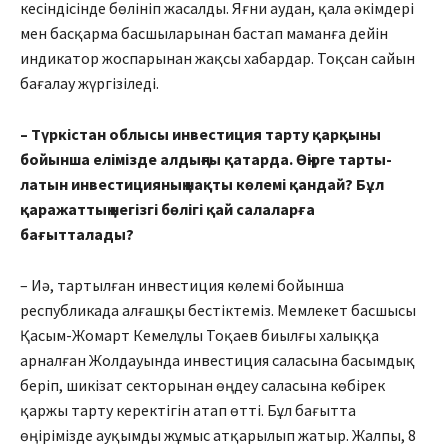
кесіндісінде бөлініп жасалды. Яғни аудан, қала әкімдері
мен басқарма басшыларынан бас­тап маманға дейін
индикатор жос­парынан жақсы хабардар. Тоқсан сайын
бағалау жүргізіледі.
– Түркістан облысы инвестиция тарту қарқыны
бойынша елімізде алдыңғы қатарда. Өңірге тарты­
латын инвестицияның нақты көлемі қандай? Бұл
қара­жаттың негізгі бөлігі қай сала­лар­ға
бағытталады?
– Иә, тартылған инвестиция көлемі бойынша
республикада алғашқы бестіктеміз. Мемлекет басшысы
Қасым-Жомарт Кемелұлы Тоқаев биылғы халыққа
арналған Жолдауында инвестиция саласына басымдық
беріп, шикізат секторынан өңдеу саласына көбірек
қаржы тарту керектігін атап өтті. Бұл бағытта
өңірімізде ауқымды жұмыс атқарылып жатыр. Жал­пы, 8