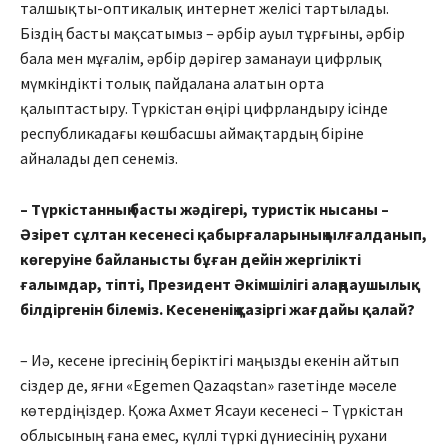
талшықты-оптикалық интернет желісі тартылады.
Біздің басты мақсатымыз – әрбір ауыл тұрғыны, әрбір
бала мен мұғалім, әрбір дәрігер заманауи цифр­­­лық
мүмкіндікті толық пайдалана алатын орта
қалыптастыру. Түр­кістан өңірі цифрландыру ісін­де
республикадағы көшбасшы аймақ­­тардың біріне
айналады деп сене­міз.
– Түркістанның басты жә­дігері, туристік нысаны –
Әзірет сұлтан кесенесі қабыр­ға­­ларының ылғалданып,
көге­руіне байланысты бұған дейін жер­­гілікті
ғалымдар, тіпті, Пре­зидент Әкімшілігі алаңдаушы­лық
біл­діргенін білеміз. Кесене­нің қазіргі жағдайы қалай?
– Иә, кесене іргесінің беріктігі маңызды екенін айтып
сіздер де, яғни «Egemen Qazaqstan» газе­тінде мәселе
көтердіңіздер. Қожа Ахмет Ясауи кесенесі – Түркістан
облысының ғана емес, күллі түркі дүниесінің рухани