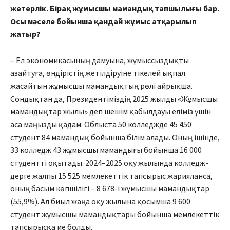
жетерлік. Бі­рақ жұ­­мыс­шы мамандық тапшы­лығы бар.
Осы мәселе бойынша қан­дай жұмыс атқарылып
жатыр?
– Ел экономикасының дамуы­на, жұмыссыздықты
азайтуға, өндірістің жетілдіруіне тікелей ықпал
жасайтын жұмысшы маман­дықтың рөлі айрықша.
Сондықтан да, Президентіміздің 2025 жылды «Жұмысшы
маман­дықтар жылы» деп шешім қабылдауы еліміз үшін
аса маңыз­ды қадам. Облыста 50 колледжде 45 450
студент 84 мамандық бойынша білім алады. Оның ішінде,
33 колледж 43 жұмысшы мамандығы бойын­ша 16 000
студентті оқытады. 2024–2025 оқу жылында колледж­
дерге жалпы 15 525 мемлекеттік тапсырыс жарияланса,
оның басым көпшілігі – 8 678-і жұмысшы мамандықтар
(55,9%). Ал биыл жаңа оқу жылына қосымша 9 600
студент жұмысшы мамандықтары бойынша мемлекеттік
тапсырысқа ие болды.