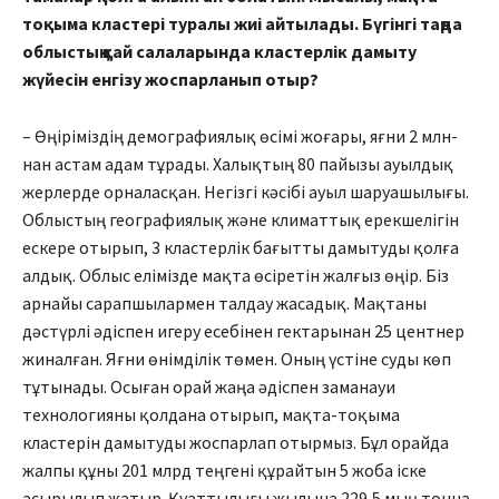
тоқыма кластері туралы жиі айтылады. Бүгінгі таңда
облыстың қай салаларында кластерлік дамыту
жүйесін енгізу жоспарланып отыр?
– Өңіріміздің демография­лық өсімі жоғары, яғни 2 млн-
нан астам адам тұрады. Халықтың 80 пайызы ауылдық
жерлерде орналасқан. Негізгі кәсібі ауыл ша­руашылығы.
Облыстың геогра­фиялық және климаттық ерек­шелігін
ескере отырып, 3 клас­терлік бағытты дамытуды қолға
алдық. Облыс елімізде мақта өсіре­тін жалғыз өңір. Біз
арнайы сарапшылармен талдау жасадық. Мақтаны
дәстүрлі әдіспен игеру есебінен гектарынан 25 центнер
жиналған. Яғни өнімділік төмен. Оның үстіне суды көп
тұтынады. Осыған орай жаңа әдіспен заманауи
технологияны қолдана отырып, мақта-тоқыма
кластерін дамытуды жоспарлап отырмыз. Бұл орайда
жалпы құны 201 млрд теңгені құрайтын 5 жоба іске
асырылып жатыр. Қуаттылығы жылына 229,5 мың тонна,