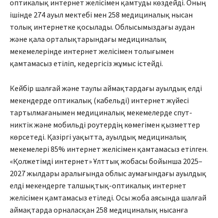
оптикалық интернет желісімен қамтуды көздейді. Оның
ішінде 274 ауыл мектебі мен 258 медициналық нысан
толық интернетке қосылады. Облысымыздағы аудан
және қала орталықтарындағы медициналық
мекемелерінде интернет желісімен толығымен
қамтамасыз етіліп, кедергісіз жұмыс істейді.
Кейбір шалғай және таулы аймақтардағы ауылдық елді
мекендерде оптикалық (кабельді) интернет жүйесі
тартылмағанымен медициналық мекемелерде спут­
никтік және мобильді роу­тер­дің көмегімен қызметтер
көрсетеді. Қазіргі уақытта, ауылдық медици­налық
мекемелері 85% интернет желісімен қам­тамасыз етілген.
«Қолжетімді интернет» Ұлттық жобасы бойынша 2025–
2027 жылдары аралығында облыс аума­ғын­дағы ауылдық
елді мекендерге тал­шықтық-оптикалық интернет
желісімен қамтамасыз етіледі. Осы жоба аясында шалғай
аймақтарда орналасқан 258 меди­циналық нысанға