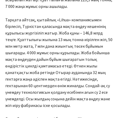
7 000 жаңа жұмыс орны ашылады.
Тарқата айтсақ, қытайлық «Lihua» компаниясымен
бірлесіп, Түркістан қаласында мақта өңдеу кешенінің
құрылысы жүргізіліп жатыр. Жоба құны – 146,8 млрд
теңге. Қуаттылығы жылына 13 мың тонна иірілген жіп, 50
млн метр мата, 7 млн дана жиын­тық төсек бұйымын
шығарады. 4 000 жұмыс орны құрылады. Жоба бойынша
мақта өңдеуден да­йын бұйым шығаратын толық
өндірістік циклді қамтамасыз етеді. Өткен жылы
қанатқақты жоба ретінде Отырар ауданында 32 мың
гектарға жаңа әдіспен мақта егілді. Нәтижесінде,
гектарынан 60 центнерден өнім жиналды. Сондай-ақ су
үнемдеу технологиясын қолдану есебінен ағын су 2 есе
үнемделді. Осы жылдың соңына дейін мақта өңдеу және
жіп иіру фабрикасы іске қосылады.