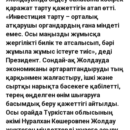
қаражат тарту қажеттігін атап өтті.
«Инвестиция тарту – орталық
атқарушы органдардың ғана міндеті
емес. Осы маңызды жұмысқа
жергілікті билік те атсалысып, бәрі
жұмыла жұмыс істеуге тиіс», деді
Президент. Сондай-ақ Жолдауда
экономиканы әртараптандыруды тың
қарқынмен жалғастыру, ішкі және
сыртқы нарықта бәсекеге қабілетті,
терең өңделген өнім шығаруға
басымдық беру қажеттігі айтылды.
Осы орайда Түркістан облысының
әкімі Нұралхан Көшеровпен Жолдау
жүктеген міндеттерді жүзеге асыру