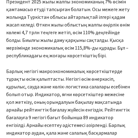
Президент 2025 жылы жалпы экономиканың 7% өсімін
қам­тамасыз етуді тапсырған болатын. Осы межеге жету
жолында Түркістан облысы айтарлықтай ілгері қадам
жасап келеді. Өткен жылы облыстың жалпы өңірлік өнім
көлемі 4,7 трлн теңгеге жетіп, өсім 110% деңгейінде
болды. Биылғы жылы даму қарқыны сақталды. Қысқа
мерзімінде эко­номикалық өсім 115,8%-ды құрады. Бұл –
республикадағы ең жоғары көрсеткіштің бірі.
Барлық негізгі макроэконо­микалық көрсеткіштерде
тұрақ­ты өсім қалыптасты. Негізгі өсім өнеркәсіп,
құрылыс, сауда және көлік-логистика салала­ры есебінен
болып отыр. Индикатор, яғни көрсеткіштер межесіне
қол жеткізу, оның орындалуын ба­қылау мақсатында
арнайы рей­тинг­тік бағалау жүйесін енгіздік. Рейтингтік
бағалауға 9 негізгі бағыт бойынша 89 индикатор
енгізілді. Арнайы есептеу әдісте­месі әзірленді. Барлық
индикатор­ аудан, қала және салалық басқар­малар