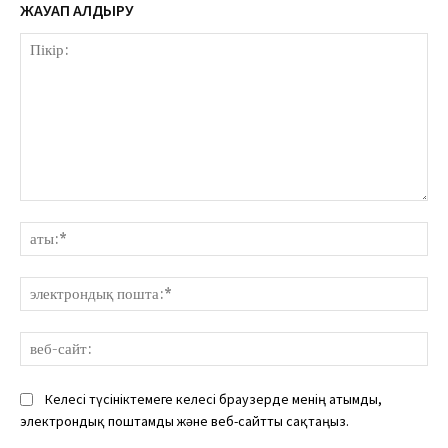
ЖАУАП ҚАЛДЫРУ
Пікір:
аты
эле
пош
веб
сай
Келесі түсініктемеге келесі браузерде менің атымды,
электрондық поштамды және веб-сайтты сақтаңыз.