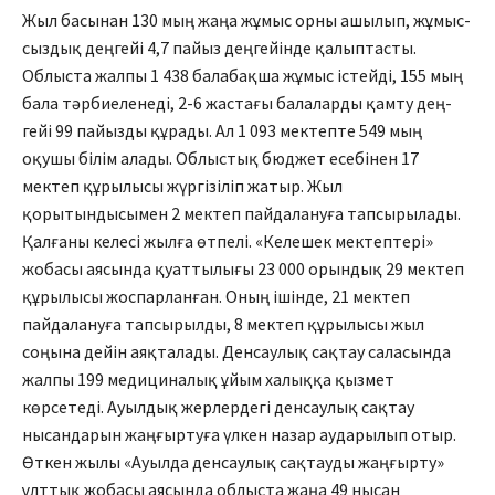
Жыл басынан 130 мың жаңа жұ­мыс орны ашылып, жұ­мыс­
сыздық деңгейі 4,7 пайыз дең­гейінде қалыптасты.
Облыста жалпы 1 438 балабақша жұмыс істейді, 155 мың
бала тәрбиеленеді, 2-6 жастағы балаларды қамту дең­
гейі 99 пайызды құрады. Ал 1 093 мектепте 549 мың
оқушы білім алады. Облыстық бюджет есебінен 17
мектеп құрылысы жүргізіліп жатыр. Жыл
қорытындысымен 2 мек­теп пайдалануға тапсырылады.
Қалғаны келесі жылға өтпелі. «Келешек мектептері»
жобасы аясында қуаттылығы 23 000 орындық 29 мектеп
құрылысы жоспарланған. Оның ішінде, 21 мектеп
пайдалануға тапсырылды, 8 мектеп құрылысы жыл
соңына дейін аяқталады. Денсаулық сақ­тау саласында
жалпы 199 меди­циналық ұйым халыққа қызмет
көрсетеді. Ауылдық жерлердегі денсаулық сақтау
нысандарын жаңғыртуға үлкен назар аударылып отыр.
Өткен жылы «Ауылда денсаулық сақтауды жаңғырту»
ұлттық жобасы аясында облыста жаңа 49 нысан