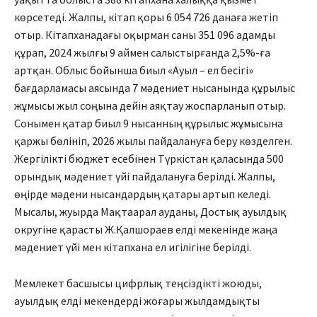
көрсетеді. Жалпы, кітап қоры 6 054 726 данаға жетіп
отыр. Кітапханадағы оқырман саны 351 096 адамды
құрап, 2024 жылғы 9 аймен салыстырғанда 2,5%-ға
артқан. Облыс бойынша биыл «Ауыл – ел бесігі»
бағдарламасы аясында 7 мәдениет нысанында құрылыс
жұмысы жыл соңына дейін аяқтау жоспарланып отыр.
Сонымен қатар биыл 9 нысанның құрылыс жұмысына
қаржы бөлі­ніп, 2026 жылы пайдалануға беру көзделген.
Жергілікті бюджет есебінен Түркістан қаласында 500
орындық мәдениет үйі пайда­лануға беріл­ді. Жалпы,
өңірде мәдени нысандар­дың қатары ар­тып келеді.
Мысалы, жуырда Мақ­таарал ауданы, Дос­тық ауылдық
округіне қарасты Ж.Қал­шораев елді мекенінде жаңа
мәдениет үйі мен кітапхана ел игілігіне берілді.
Мемлекет басшысы цифрлық теңсіздікті жоюды,
ауылдық елді мекендерді жоғары жылдамдықты