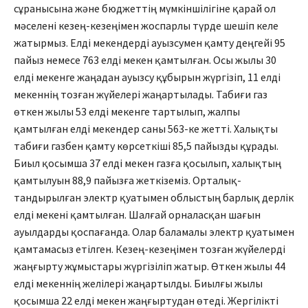
сұранысына және бюджеттің мүмкіншілігіне қарай ол
мәселені кезең-кезеңімен жоспарлы түрде шешіп келе
жатырмыз. Елді мекен­дерді ауызсумен қамту деңгейі 95
пайыз немесе 763 елді мекен қамтылған. Осы жылы 30
елді мекенге жаңадан ауызсу құбырын жүргізіп, 11 елді
мекеннің тозған жүйелері жаңартылады. Табиғи газ
өткен жылы 53 елді мекенге тартылып, жалпы
қамтылған елді мекендер саны 563-ке жетті. Халықты
табиғи газбен қамту көрсеткіші 85,5 пайызды құрады.
Биыл қосымша 37 елді мекен газға қосылып, халықтың
қамтылуын 88,9 пайызға жеткіземіз. Орталық­
тандырылған электр қуатымен облыстың барлық дерлік
елді меке­ні қамтылған. Шалғай орна­лас­қан шағын
ауылдарды қоспа­ғ­ан­да. Олар баламалы электр қуаты­мен
қамтамасыз етілген. Кезең-кезеңімен тозған жүйелерді
жаңғырту жұмыстары жүргізіліп жатыр. Өткен жылы 44
елді мекен­нің желілері жаңартылды. Биылғы жылы
қосымша 22 елді мекен жаңғыртудан өтеді. Жергі­лікті