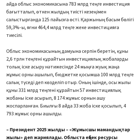
айда облыс экономикасына 783 млрд теңге инвестиция
ба­ғытталып, өткен жылдың тиіс­ті кезеңімен
салыстырғанда 125 пайызға өсті. Қаржының басым бөлігі
59,3%-ы, яғни 464,4 млрд теңге жеке инвестицияға
тиесілі.
Облыс экономикасының да­муы­на серпін беретін, құны
2,6 трлн теңгені құрайтын инвес­тициялық жобаларды
толық іске асыру нәтижесінде 24 мыңға жуық жаңа
жұмыс орны ашылып, бюджетке қосымша 100 млрд теңге
салық түседі деп көзделіп отыр. Оның ішінде, осы жылы
құны 331 млрд теңгені құрайтын 57 инвестициялық
жобаны іске асырып, 8 174 жұмыс орнын ашу
жоспарланған. Биылғы 8 айда 33 жоба іске қосылып, 4
793 жұмыс орны ашылды.
– Президент 2025 жылды – «Жұ­мысшы мамандықтар
жылы» деп жариялады. Облыста ең­бек ресурсы