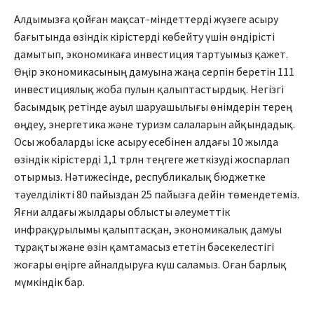
Алдымызға қойған мақсат-міндеттерді жүзеге асыру
бағы­тында өзіндік кірістерді көбей­ту үшін өндірісті
дамытып, эко­номикаға инвестиция тартуымыз қажет.
Өңір экономикасының дамуына жаңа серпін беретін 111
инвестициялық жоба пулын қалыптастырдық. Негізгі
басымдық ретінде ауыл шаруашылығы өнімдерін терең
өңдеу, энергетика және туризм салаларын айқындадық.
Осы жобаларды іске асыру есебінен алдағы 10 жылда
өзіндік кірістерді 1,1 трлн теңгеге жеткізуді жоспарлап
отырмыз. Нәтижесінде, республикалық бюджетке
тәуелділікті 80 пайыздан 25 пайызға дейін төмендетеміз.
Яғни алдағы жылдары облыс­ты әлеуметтік
инфрақұрылымы қалып­тасқан, экономикалық дамуы
тұрақты және өзін қамтамасыз ететін бәсекелестігі
жоғары өңірге айналдыруға күш саламыз. Оған барлық
мүмкіндік бар.