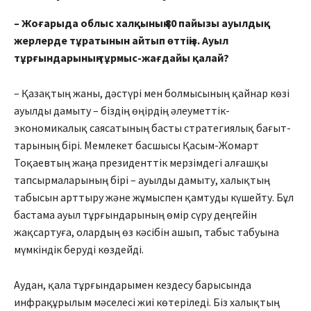
– Жоғарыда облыс халқының 80 пайызы ауылдық
жерлерде тұратынын айтып өттіңіз. Ауыл
тұрғындарының тұрмыс-жағдайы қалай?
– Қазақтың жаны, дәстүрі мен болмысының қайнар көзі
ауылды дамыту – біздің өңірдің әлеуметтік-
экономикалық саяса­тының басты стратегиялық бағыт­
та­рының бірі. Мемлекет басшысы Қасым-Жомарт
Тоқаевтың жаңа президенттік мерзімдегі алғашқы
тапсырмаларының бірі – ауылды дамыту, халықтың
табысын арттыру және жұмыспен қамтуды күшейту. Бұл
бастама ауыл тұрғындарының өмір сүру деңгейін
жақсартуға, олардың өз кәсібін ашып, табыс табуына
мүмкіндік беруді көздейді.
Аудан, қала тұрғындарымен кездесу барысында
инфрақұрылым мәселесі жиі көтеріледі. Біз халық­тың