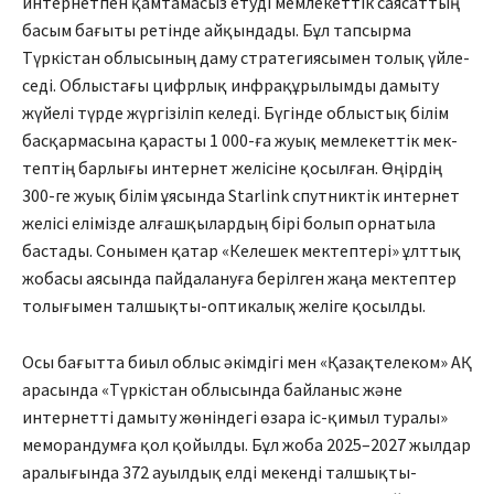
интернетпен қамтамасыз етуді мемлекеттік саясаттың
басым бағыты ретінде айқындады. Бұл тапсырма
Түркістан облысының даму стратегиясымен толық үйле­
седі. Облыстағы цифрлық инфра­құрылымды дамыту
жүйелі түр­де жүргізіліп келеді. Бүгінде облыс­тық білім
басқармасына қарас­ты 1 000-ға жуық мемлекеттік мек­
тептің барлығы интернет же­лісіне қосылған. Өңірдің
300-ге жуық білім ұясында Starlink спутниктік интернет
желі­сі елімізде алғашқылардың бірі бо­лып орнатыла
бастады. Соны­мен қатар «Келешек мектептері» ұлттық
жобасы аясында пайда­лануға берілген жаңа мектептер
толығымен талшықты-оптикалық желіге қосылды.
Осы бағытта биыл облыс әкім­дігі мен «Қазақтелеком» АҚ
арасында «Түркістан облысында байланыс және
интернетті дамыту жөніндегі өзара іс-қимыл туралы»
меморандумға қол қойылды. Бұл жоба 2025–2027 жылдар
ара­лығында 372 ауылдық елді мекен­ді талшықты-