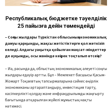
Республикалық бюджетке тәуелділік
25 пайызға дейін төмендейді
– Соңғы жылдары Түркістан облысының экономикалық
дамуы қарқынды, жақсы жетіс­тіктерге қол жеткізіп
келеді. Ал­дағы уақытқа қойылған мақ­сат-мін­деттер
де ауқымды, осы жө­нінде кеңірек тоқталып өтсеңіз?
– Иә, расында да, облыстың экономикалық әлеуеті соңғы
жылдары едәуір артты. Бұл – Мем­лекет басшысы Қасым-
Жомарт Тоқаевтың тапсырмаларына сәйкес өңірлік
экономиканы әртараптандыру, инвестиция тарту,
кәсіпкерлікті қолдау және инфрақұрылымды жаңғырту
бағытында атқарылған жүйелі жұмыстың нақты
нәтижесі.