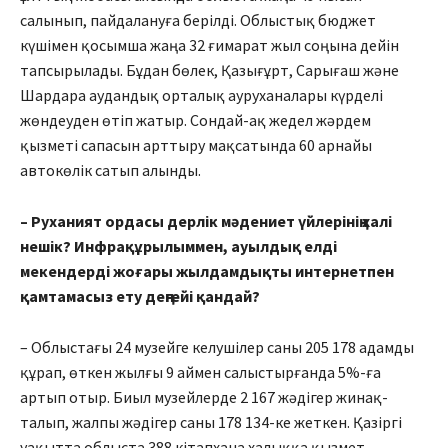
салынып, пайда­лануға берілді. Облыстық бюджет
күшімен қосымша жаңа 32 ғимарат жыл соңына дейін
тапсырылады. Бұдан бөлек, Қазығұрт, Сарығаш және
Шардара аудандық орталық ауруханалары күрделі
жөндеуден өтіп жатыр. Сондай-ақ жедел жәрдем
қызметі сапасын арттыру мақсатында 60 арнайы
автокөлік сатып алынды.
– Руханият ордасы дерлік мәдениет үйлерінің халі
нешік? Инфрақұрылыммен, ауылдық елді
мекендерді жоға­ры жылдамдықты интернетпен
қамтамасыз ету деңгейі қандай?
– Облыстағы 24 музейге келу­ші­лер саны 205 178 адамды
құрап, өткен жылғы 9 аймен салыс­тыр­ғанда 5%-ға
артып отыр. Биыл музейлерде 2 167 жәдігер жинақ­
талып, жалпы жәдігер саны 178 134-ке жеткен. Қазіргі
уақытта облыста 388 кітапхана халыққа қызмет