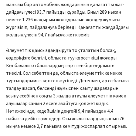
маңызы бар автомобиль жолдарының қанағатты жағ­
дай­­дағы үлесі 93,7 пайызды құрай­ды. Биыл 289 нысан
немесе 1 236 шақырым жол құрылыс-жөндеу жұмысы
жүргізіліп, пайдалануға беріледі. Қанағатты жағдайдағы
жолдың үлесін 94,7 пайызға жеткіземіз.
Әлеуметтік қамсыздандыруға тоқталатын болсақ,
өздеріңізге белгілі, облыста туу көрсеткіші жоғары.
Көпбалалы отбасылардың төрттен бірі өңірімізге
тиесілі. Сол себептен де, облыста әлеуметтік көмекке
тұрғындарымыз көптеп жүгінеді. Дегенмен, әр отбасыға
талдау жасап, белсенді жұмыспен қамту шараларын
ұсыну есебі­нен соңғы 3 жылда атаулы әлеуметтік көмек
алушылар санын 2 есеге азайтуға қол жеткіздік.
Нәтижесінде, кедейшілік деңгейі 9,4 пайыздан 4,4
пайызға дейін төмендеді. Осы жылы олардың санын 76
мыңға немесе 2,7 пайызға кемітуді жоспарлап отырмыз.