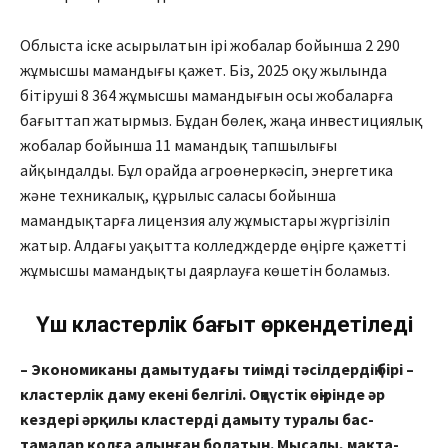
Облыста іске асырылатын ірі жобалар бойынша 2 290
жұмыс­шы мамандығы қажет. Біз, 2025 оқу жылында
бітіруші 8 364 жұ­мысшы мамандығын осы жоба­ларға
бағыттап жатырмыз. Бұдан бөлек, жаңа инвестициялық
жобалар бойынша 11 мамандық тапшылығы
айқындалды. Бұл орайда агроөнеркәсіп, энергетика
және техникалық, құрылыс саласы бойынша
мамандықтарға лицензия алу жұмыстары жүргізіліп
жатыр. Алдағы уақытта колледж­дерде өңір­ге қажетті
жұмысшы маман­дықты даярлауға көшетін боламыз.
Үш кластерлік бағыт өркендетіледі
– Экономиканы дамытудағы тиімді тәсілдердің бірі –
клас­терлік даму екені белгілі. Оңтүс­тік өңірінде әр
кездері әрқилы кластерді дамыту туралы бас­
тамалар қолға алынған болатын. Мысалы, мақта-