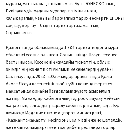
мұрасы, ұлттық мақтанышымыз. Бұл – ЮНЕСКО-ның
Бүкіләлемдік мәдени мұралар тізіміне енген,
халықаралық маңы­зы бар жалғыз тарихи ескерткіш. Оны
сақтау, қорғау – біздің тарихи әрі азаматтық
борышымыз.
Қазіргі таңда облысымызда 1 784 тарихи-мәдени мұра
объектісі есепке алынған. Соның ішінде Ясауи кесенесі –
басты нысан. Кесененің жағдайы Үкіметтің, облыс
әкімдігінің және тиісті ғылыми мекемелердің ұдайы
бақылауында. 2023–2025 жылдар аралығында Қожа
Ахмет Ясауи кесенесінің жай-күйін кешенді зерттеу
мақсатында арнайы бағдарлама жүзеге асырылып
жатыр. Мамандар қабырғаның гидрооқшаулау жүйе­сін
жаңартып, ылғалдың таралу себептерін анық­тады. Бұл
жұмысқа Мәдениет және ақпарат министрлігі,
«Қазқайта­жаңарту» кәсіпорны, еліміз­­дің және шетелдің
жетекші ғалымдары мен тәжірибелі реставраторлар