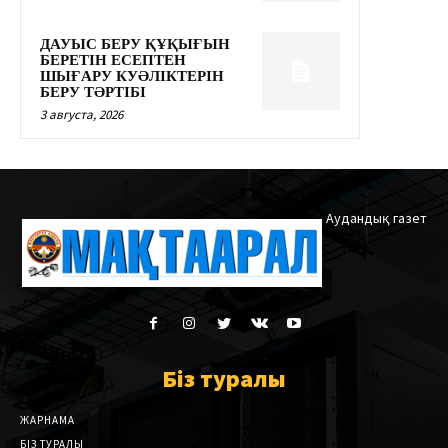
ДАУЫС БЕРУ ҚҰҚЫҒЫН
БЕРЕТІН ЕСЕПТЕН
ШЫҒАРУ КУӘЛІКТЕРІН
БЕРУ ТӘРТІБІ
3 августа, 2026
Аудандық газет
Біз туралы
ЖАРНАМА
БІЗ ТУРАЛЫ