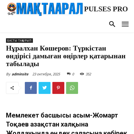
PULSES PRO
БАСТЫ ТАҚЫРЫП
Нұралхан Көшеров: Түркістан
өндірісі дамыған өңірлер қатарынан
табылады
23 октября, 2025
0
352
By
adminsite
Мемлекет басшысы Қасым-Жомарт
Тоқаев Қазақстан халқына
Жолдауында өңдеу саласына көбірек