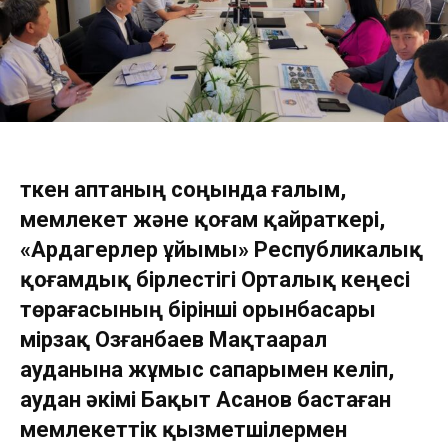
Өткен аптаның соңында ғалым,
мемлекет және қоғам қайраткері,
«Ардагерлер ұйымы» Республикалық
қоғамдық бірлестігі Орталық кеңесі
төрағасының бірінші орынбасары
Өмірзақ Озғанбаев Мақтаарал
ауданына жұмыс сапарымен келіп,
аудан әкімі Бақыт Асанов бастаған
мемлекеттік қызметшілермен