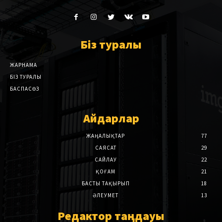
Біз туралы
ЖАРНАМА
БІЗ ТУРАЛЫ
БАСПАСӨЗ
Айдарлар
ЖАҢАЛЫҚТАР
77
САЯСАТ
29
САЙЛАУ
22
ҚОҒАМ
21
БАСТЫ ТАҚЫРЫП
18
ӘЛЕУМЕТ
13
Редактор таңдауы