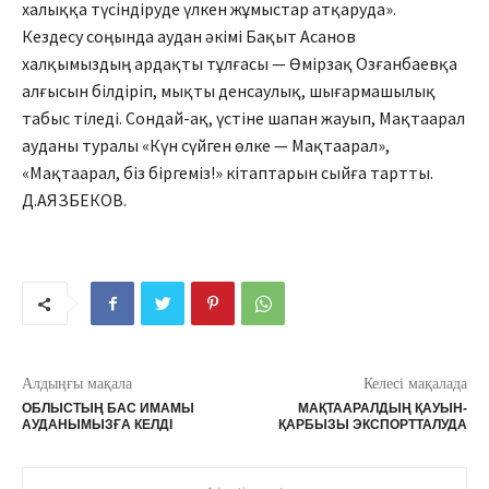
халыққа түсіндіруде үлкен жұмыстар атқаруда».
Кездесу соңында аудан әкімі Бақыт Асанов
халқымыздың ардақты тұлғасы — Өмірзақ Озғанбаевқа
алғысын білдіріп, мықты денсаулық, шығармашылық
табыс тіледі. Сондай-ақ, үстіне шапан жауып, Мақтаарал
ауданы туралы «Күн сүйген өлке — Мақтаарал»,
«Мақтаарал, біз біргеміз!» кітаптарын сыйға тартты.
Д.АЯЗБЕКОВ.
Алдыңғы мақала
Келесі мақалада
ОБЛЫСТЫҢ БАС ИМАМЫ
МАҚТААРАЛДЫҢ ҚАУЫН-
АУДАНЫМЫЗҒА КЕЛДІ
ҚАРБЫЗЫ ЭКСПОРТТАЛУДА