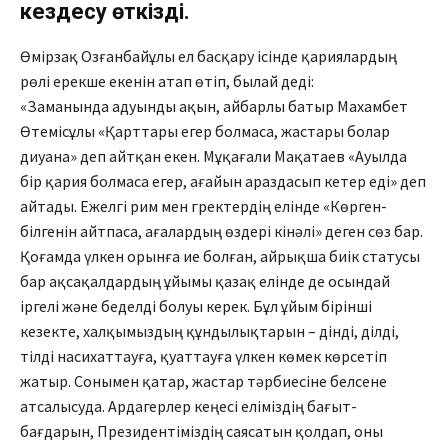
кездесу өткізді.
Өмірзақ Озғанбайұлы ел басқару ісінде қариялардың
рөлі ерекше екенін атап өтіп, былай деді:
«Заманында адуынды ақын, айбарлы батыр Махамбет
Өтемісұлы «Қарттары егер болмаса, жастары болар
диуана» деп айтқан екен. Мұқағали Мақатаев «Ауылда
бір қария болмаса егер, ағайын араздасып кетер еді» деп
айтады. Ежелгі рим мен гректердің елінде «Көрген-
білгенін айтпаса, ағалардың өздері кінәлі» деген сөз бар.
Қоғамда үлкен орынға ие болған, айрықша биік статусы
бар ақсақалдардың ұйымы қазақ елінде де осындай
іргелі және беделді болуы керек. Бұл ұйым бірінші
кезекте, халқымыздың құндылықтарын – дінді, ділді,
тілді насихаттауға, қуаттауға үлкен көмек көрсетіп
жатыр. Сонымен қатар, жастар тәрбиесіне белсене
атсалысуда. Ардагерлер кеңесі еліміздің бағыт-
бағдарын, Президентіміздің саясатын қолдап, оны