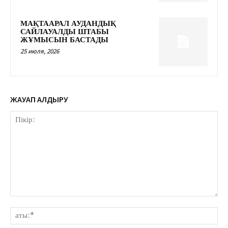
МАҚТААРАЛ АУДАНДЫҚ
САЙЛАУАЛДЫ ШТАБЫ
ЖҰМЫСЫН БАСТАДЫ
25 июля, 2026
ЖАУАП ҚАЛДЫРУ
Пікір:
аты