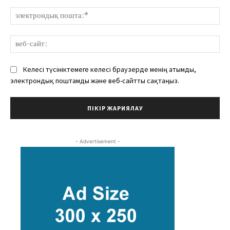
эле
пош
веб
сай
Келесі түсініктемеге келесі браузерде менің атымды,
электрондық поштамды және веб-сайтты сақтаңыз.
- Advertisement -