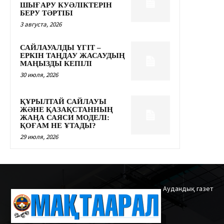
ШЫҒАРУ КУӘЛІКТЕРІН
БЕРУ ТӘРТІБІ
3 августа, 2026
САЙЛАУАЛДЫ ҮГІТ –
ЕРКІН ТАҢДАУ ЖАСАУДЫҢ
МАҢЫЗДЫ КЕПІЛІ
30 июля, 2026
ҚҰРЫЛТАЙ САЙЛАУЫ
ЖӘНЕ ҚАЗАҚСТАННЫҢ
ЖАҢА САЯСИ МОДЕЛІ:
ҚОҒАМ НЕ ҰТАДЫ?
29 июля, 2026
Аудандық газет