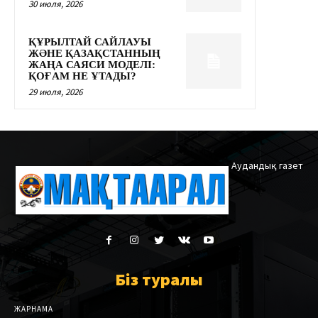
30 июля, 2026
ҚҰРЫЛТАЙ САЙЛАУЫ
ЖӘНЕ ҚАЗАҚСТАННЫҢ
ЖАҢА САЯСИ МОДЕЛІ:
ҚОҒАМ НЕ ҰТАДЫ?
29 июля, 2026
Аудандық газет
Біз туралы
ЖАРНАМА