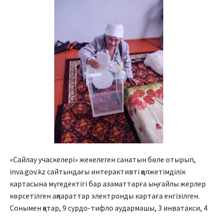
«Сайлау учаскелері» жекелеген санатын бөле отырып,
inva.gov.kz сайтындағы интерактивті қолжетімділік
картасына мүгедектігі бар азаматтарға ыңғайлы жерлер
көрсетілген ақпараттар электронды картаға енгізілген.
Сонымен қатар, 9 сурдо-тифло аудармашы, 3 инватакси, 4