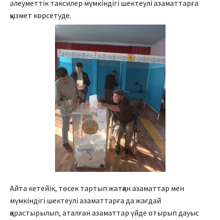
әлеуметтік таксилер мүмкіндігі шектеулі азаматтарға
қызмет көрсетуде.
Айта кетейік, төсек тартып жатқан азаматтар мен
мүмкіндігі шектеулі азаматтарға да жағдай
қарастырылып, аталған азаматтар үйде отырып дауыс