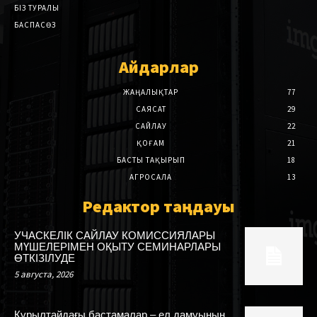
БІЗ ТУРАЛЫ
БАСПАСӨЗ
Айдарлар
ЖАҢАЛЫҚТАР
77
САЯСАТ
29
САЙЛАУ
22
ҚОҒАМ
21
БАСТЫ ТАҚЫРЫП
18
АГРОСАЛА
13
Редактор таңдауы
УЧАСКЕЛІК САЙЛАУ КОМИССИЯЛАРЫ
МҮШЕЛЕРІМЕН ОҚЫТУ СЕМИНАРЛАРЫ
ӨТКІЗІЛУДЕ
5 августа, 2026
Құрылтайдағы бастамалар – ел дамуының