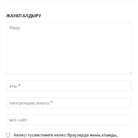
ЖАУАП ҚАЛДЫРУ
Пікір:
аты
эле
пош
веб
сай
Келесі түсініктемеге келесі браузерде менің атымды,