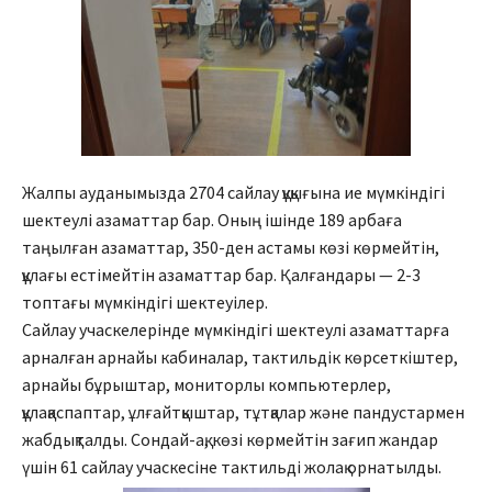
Жалпы ауданымызда 2704 сайлау құқығына ие мүмкіндігі
шектеулі азаматтар бар. Оның ішінде 189 арбаға
таңылған азаматтар, 350-ден астамы көзі көрмейтін,
құлағы естімейтін азаматтар бар. Қалғандары — 2-3
топтағы мүмкіндігі шектеуілер.
Сайлау учаскелерінде мүмкіндігі шектеулі азаматтарға
арналған арнайы кабиналар, тактильдік көрсеткіштер,
арнайы бұрыштар, мониторлы компьютерлер,
құлақаспаптар, ұлғайтқыштар, тұтқалар және пандустармен
жабдықталды. Сондай-ақ, көзі көрмейтін зағип жандар
үшін 61 сайлау учаскесіне тактильді жолақ орнатылды.