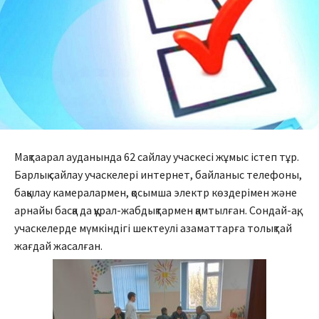
Мақтаарал ауданында 62 сайлау учаскесі жұмыс істеп тұр.
Барлық сайлау учаскелері интернет, байланыс телефоны,
бақылау камералармен, қосымша электр көздерімен және
арнайы басқа да құрал-жабдықтармен қамтылған. Сондай-ақ,
учаскелерде мүмкіндігі шектеулі азаматтарға толықтай
жағдай жасалған.