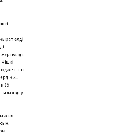
не
ішкі
ңырат елді
ді
жүргізілді.
4 ішкі
 бюджеттен
ердің 21
н 15
ағы жөндеу
ғы жыл
сын.
ары