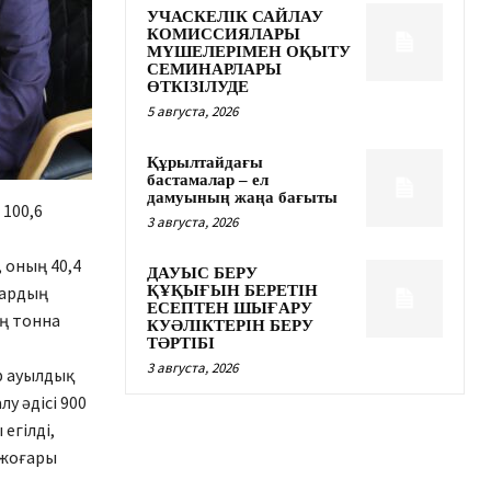
УЧАСКЕЛІК САЙЛАУ
КОМИССИЯЛАРЫ
МҮШЕЛЕРІМЕН ОҚЫТУ
СЕМИНАРЛАРЫ
ӨТКІЗІЛУДЕ
5 августа, 2026
Құрылтайдағы
бастамалар – ел
дамуының жаңа бағыты
 100,6
3 августа, 2026
 оның 40,4
ДАУЫС БЕРУ
тардың
ҚҰҚЫҒЫН БЕРЕТІН
ЕСЕПТЕН ШЫҒАРУ
ың тонна
КУӘЛІКТЕРІН БЕРУ
ТӘРТІБІ
3 августа, 2026
р ауылдық
у әдісі 900
егілді,
 жоғары