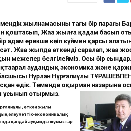
емендік жылнамасының тағы бір парағы Б
 қоштасып, Жаңа жылға қадам басып от
бір адам ерекше көңіл күймен қарсы алаты
сәт. Жаңа жылда өткенді саралап, жаңа жо
йқын межелер белгілейміз. Осы бір сында
ақтаарал аудандық экономика және қар
ң басшысы Нұрлан Нұрғалиұлы ТҰРАШЕВПЕ
сқан едік. Төменде оқырман назарына о
ы ұсынып отырмыз.
ұрғалиұлы, өткен жылы
ың әлеуметтік-экономикалық
ында қандай ауқымды жұмыстар
?