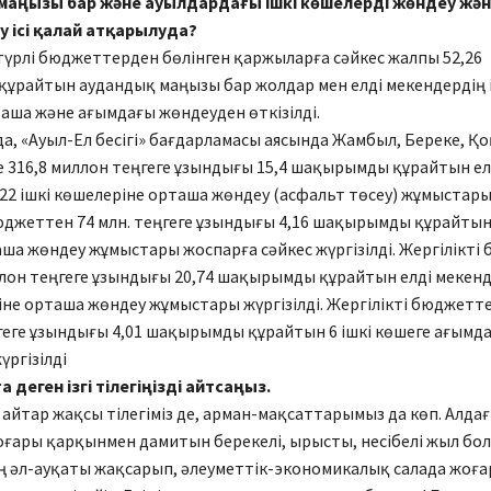
маңызы бар және ауылдардағы ішкі көшелерді жөндеу жә
 ісі қалай атқарылуда?
түрлі бюджеттерден бөлінген қаржыларға сәйкес жалпы 52,26
ұрайтын аудандық маңызы бар жолдар мен елді мекендердің 
аша және ағымдағы жөндеуден өткізілді.
а, «Ауыл-Ел бесігі» бағдарламасы аясында Жамбыл, Береке, Қо
 316,8 миллон теңгеге ұзындығы 15,4 шақырымды құрайтын ел
22 ішкі көшелеріне орташа жөндеу (асфальт төсеу) жұмыстары 
жеттен 74 млн. теңгеге ұзындығы 4,16 шақырымды құрайтын 
ша жөндеу жұмыстары жоспарға сәйкес жүргізілді. Жергілікті
лон теңгеге ұзындығы 20,74 шақырымды құрайтын елді мекенд
іне орташа жөндеу жұмыстары жүргізілді. Жергілікті бюджетте
еге ұзындығы 4,01 шақырымды құрайтын 6 ішкі көшеге ағымд
ргізілді
 деген ізгі тілегіңізді айтсаңыз.
айтар жақсы тілегіміз де, арман-мақсаттарымыз да көп. Алда
жоғары қарқынмен дамитын берекелі, ырысты, несібелі жыл бол
 әл-ауқаты жақсарып, әлеуметтік-экономикалық салада жоғ