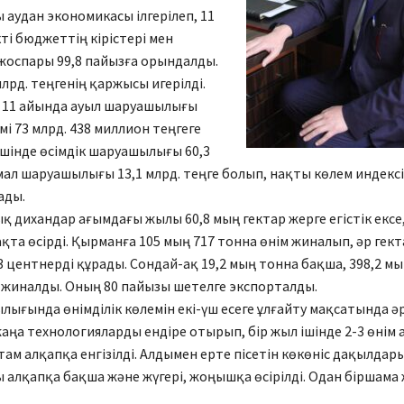
 аудан экономикасы ілгерілеп, 11
кті бюджеттің кірістері мен
оспары 99,8 пайызға орындалды.
млрд. теңгенің қаржысы игерілді.
 11 айында ауыл шаруашылығы
мі 73 млрд. 438 миллион теңгеге
ішінде өсімдік шаруашылығы 60,3
 мал шаруашылығы 13,1 млрд. теңге болып, нақты көлем индексі
ады.
 дихандар ағымдағы жылы 60,8 мың гектар жерге егістік ексе,
қта өсірді. Қырманға 105 мың 717 тонна өнім жиналып, әр гек
6,3 центнерді құрады. Сондай-ақ 19,2 мың тонна бақша, 398,2 м
і жиналды. Оның 80 пайызы шетелге экспорталды.
лығында өнімділік көлемін екі-үш есеге ұлғайту мақсатында ә
аңа технологияларды ендіре отырып, бір жыл ішінде 2-3 өнім ал
ам алқапқа енгізілді. Алдымен ерте пісетін көкөніс дақылдары 
ы алқапқа бақша және жүгері, жоңышқа өсірілді. Одан біршама