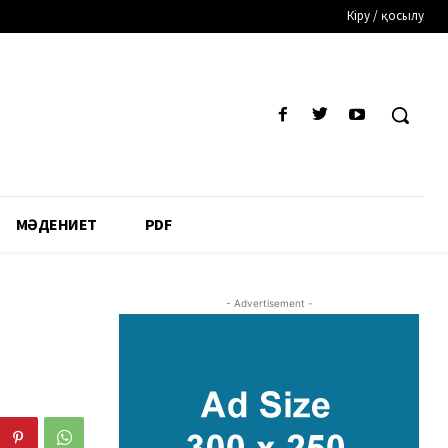
Кіру / қосылу
МӘДЕНИЕТ
PDF
- Advertisement -