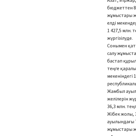
Азат, Иіржар
бюджеттен 8
жұмыстары жү
елді мекенде
1 427,5 млн.
жүргізілуде.
Сонымен қат
салу жұмыста
бастап құрыл
теңге қаралы
мекеніндегі 1
республикалы
Жамбыл ауылд
желілерін ж
36,3 млн. те
Жібек жолы, 
ауылындағы Т
жұмыстары жү