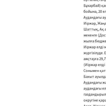
Бұхарбай) қа
бойына, 20 ел
Аудандағы ау
Иіржар, Жаңа
Шаттық, Ақ а
мекенге (Дос
жылға бюджет
Иіржар елді 
жүргізілуде.
аяқтауға 29,
(Иіржар елді
Сонымен қата
Бахыт ауылда
Аудандағы жа
аудандағы ел
газдандырылм
округіне қар