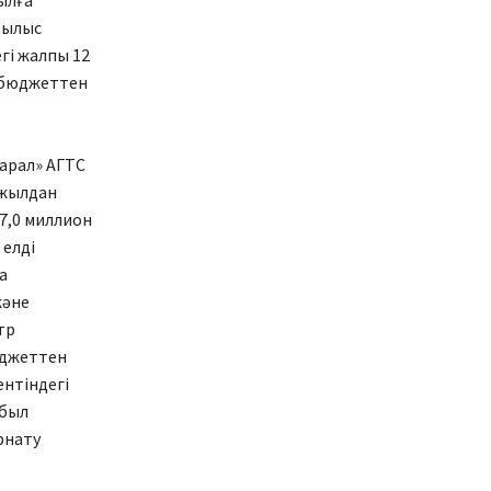
ылға
рылыс
гі жалпы 12
а бюджеттен
арал» АГТС
 жылдан
7,0 миллион
 елді
а
және
тр
юджеттен
ентіндегі
мбыл
рнату