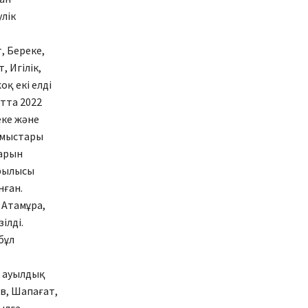
улік
, Береке,
 Игілік,
қ екі елді
тта 2022
еке және
жұмыстары
тарын
ұрылысы
нған.
 Атамұра,
ілді.
бұл
р ауылдық
ов, Шапағат,