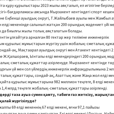
та құру құрылыстары 2023 жылы аяқталып, ел игілігіне берілед
есігі» бағдарламасы аясында Мырзакент кентіндегі спорт кешен
не Еңбекші ауылдық округі, Т.Жайлыбаев ауылы мен Жамбыл 
н елді мекенінде салынып жатқан 200 орындық мәдениет үйі ме
 да биылғы жылы толық аяқталатын болады.
нтін ұлғайтуға арналған 80 гектар жер теліміне инженерлік
м құрылыс жұмыстарын жүргізу үшін жобалық-сметалық құж
Сондай-ақ, Мақтаарал ауылдық округі мен Атакент кентіндегі 2
е Ж.Қалшораев, Ынталы елді мекендеріндегі 200 орындық мә
алық-сметалық құжаттар әзірленуде. Мырзакент кентінде тө
тұрғын үй мен сол үйлердің инженерлік инфрақұрылымына 2 мл
алық құжаттары, сондай-ақ, Азаттық және Жаңа жол елді ме
қайта құрылыс жұмыстарына 982 миллион теңгеге, 8 елді меке
 1,4 млрд.теңгеге жобалық-сметалық құжаттары әзірленді.
ндерді таза ауыз сумен қамту, табиғи газ жеткізу, жарықт
алай жүргізілуде?
алпы 69 елді мекеннің 67 елді мекені, яғни 97,1 пайызы
рылған ауыз сумен қамтылған. Екі елді мекені (Достық, Най