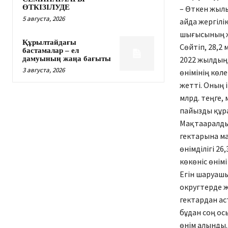
ӨТКІЗІЛУДЕ
– Өткен жылы
5 августа, 2026
айда жергілі
шығысының ж
Құрылтайдағы
Сөйтіп, 28,2 
бастамалар – ел
дамуының жаңа бағыты
2022 жылдың
3 августа, 2026
өнімінің көле
жетті. Оның 
млрд. теңге,
пайызды құр
Мақтааралдық
гектарына ма
өнімділігі 2
көкөніс өнім
Егін шаруашы
округтерде ж
гектардан аст
бұдан соң ос
өнім алынды.