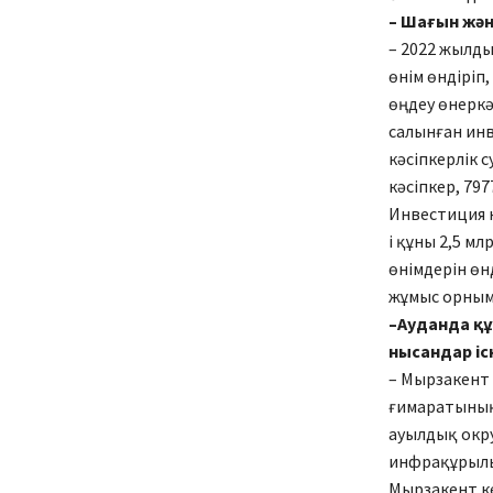
– Шағын жән
– 2022 жылды
өнім өндіріп
өңдеу өнеркәс
салынған ин
кәсіпкерлік с
кәсіпкер, 79
Инвестиция к
і құны 2,5 м
өнімдерін өнд
жұмыс орным
–Ауданда қ
нысандар і
– Мырзакент 
ғимаратының 
ауылдық окру
инфрақұрылы
Мырзакент ке