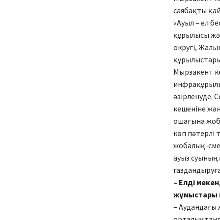
саябақты қай
«Ауыл – ел б
құрылысы жә
округі, Жалы
құрылыстары
Мырзакент ке
инфрақұрылы
әзірленуде. 
кешеніне жән
ошағына жоб
көп пәтерлі 
жобалық-смет
ауыз суының 
газдандыруға
– Елді меке
жұмыстары қ
– Аудандағы ж
орталықтанды