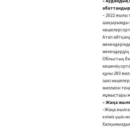
– Аудандық 
абаттандыру
– 2022 жылы 
шақырымды қ
көшелері орт
Атап айтқанд
мекендерінде
мекендердің 
Облыстық бюд
көшенің орта
құны 283 мил
ішкі көшелер
миллион теңг
жұмыстары жү
– Жаңа жылға
–Жаңа жылға 
еліміз үшін 
Халқымыздың