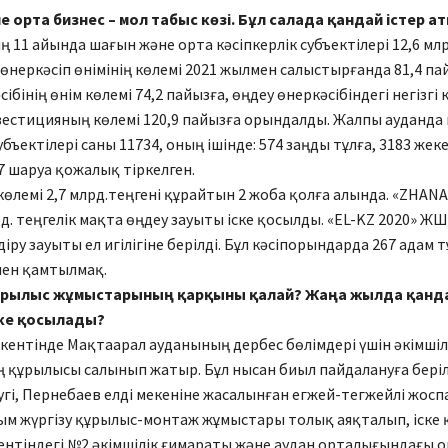
е орта бизнес – мол табыс көзі. Бұл салада қандай істер 
ң 11 айында шағын және орта кәсіпкерлік субъектілері 12,6 мл
, өнеркәсіп өнімінің көлемі 2021 жылмен салыстырғанда 81,4 па
ібінің өнім көлемі 74,2 пайызға, өңдеу өнеркәсібіндегі негізгі
вестицияның көлемі 120,9 пайызға орындалды. Жалпы ауданда
убъектілері саны 11734, оның ішінде: 574 заңды тұлға, 3183 жек
77 шаруа қожалық тіркелген.
өлемі 2,7 млрд.теңгені құрайтын 2 жоба қолға алында. «ZHAN
лрд. теңгелік мақта өңдеу зауыты іске қосылды. «EL-KZ 2020» Ж
іру зауыты ел игілігіне берілді. Бұл кәсіпорындарда 267 адам 
ен қамтылмақ.
ұрылыс жұмыстарының қарқыны қалай? Жаңа жылда қанд
ске қосылады?
кентінде Мақтаарал ауданының дербес бөлімдері үшін әкімшіл
құрылысы салынып жатыр. Бұл нысан биыл пайдалануға беріле
гі, Пернебаев елді мекеніне жасалынған егжей-тегжейлі жос
м жүргізу құрылыс-монтаж жұмыстары толық аяқталып, іске 
нтіндегі №2 әкімшілік ғимараты және аудан орталығындағы 