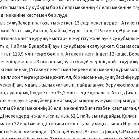
мтылмаған. Су құбыры бар 67 елді мекеннің 47 елді мекеніне тә
ді мекеніне кестемен берілуде.
ыз су жүйелерінің тозығы жеткен 13 елді мекендерде – Атакент
жол, Азаттық, Ақжол, Арайлы, Нұрлы жол, С.Рахимов, Өркениет,
лтынға қайта құру жұмыстарын жүргізу және ауыз су құбыры жо
тық, Найман Бұқарбай) ауыз су құбырын салу қажет. Осы мақса
тен 113,9 млн теңге бөлініп, Атакент кентіндегі 12 көше, Бер
мекенінде жалпы 3 нысанның ауыз су жүйелерінің қайта құру 
 Екі нысанның (Атакент кенті мен Береке елді мекені) құрылыс
7 миллион теңге қаржы қажет. Ал, бір нысанның су жүйесінің қ
 мекені) ағымдағы жылы аяқталып, пайдалануға беру жоспарла
р, аудандық бюджеттен 35,2 млн. теңге қаралып, Азат, Дихан,
рының ауыз су жүйелеріне ағымдағы жөндеу жұмыстары жүргіз
лпы 69 елді мекеннің 36 елді мекені табиғи газбен қамтылған, 
ді мекендердің жалпы санының 52,1 пайызын құрайды. Қалған
аған 32 елді мекенді табиғи газбен қамту мақсатында Иіржа
асты 9 елді мекеніндегі (Алаш, Наурыз, Азамат, Диқан, С.Рахим