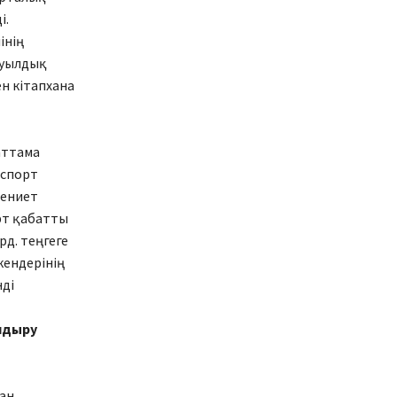
і.
інің
ауылдық
н кітапхана
аттама
 спорт
дениет
рт қабатты
рд. теңгеге
кендерінің
нді
андыру
ман