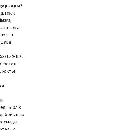
атқарылды?
рд.теңге
йызға,
 капиталға
 шағын
е дара
ASSYL» ЖШС-
ШС бетон
тұрақты
ай
ік
ді. Бірлік
пар бойынша
қосылды.
орталық