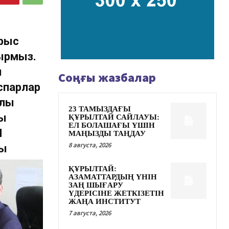
арыс
ырмыз.
н
Соңғы жазбалар
спарлар
рлы
23 ТАМЫЗДАҒЫ
жы
ҚҰРЫЛТАЙ САЙЛАУЫ:
ЕЛ БОЛАШАҒЫ ҮШІН
Н
МАҢЫЗДЫ ТАҢДАУ
8 августа, 2026
сы
ҚҰРЫЛТАЙ:
АЗАМАТТАРДЫҢ ҮНІН
ЗАҢ ШЫҒАРУ
ҮДЕРІСІНЕ ЖЕТКІЗЕТІН
ЖАҢА ИНСТИТУТ
7 августа, 2026