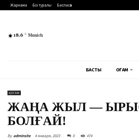
Жарнама
Біз туралы
Баспасөз
18.6
C
Munich
БАСТЫ
ҚОҒАМ
ҚОҒАМ
ЖАҢА ЖЫЛ — ЫРЫ
БОЛҒАЙ!
By
adminsite
4 января, 2023
0
474