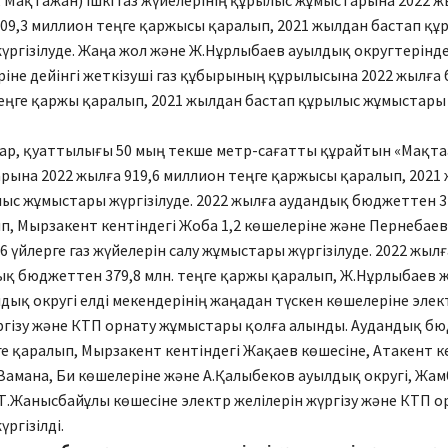
, Мақтажан) ішкі газ жүйелерінің құрылыс жұмыстарына 2022 ж
09,3 миллион теңге қаржысы қаралып, 2021 жылдан бастап құ
ргізілуде. Жаңа жол және Ж.Нұрлыбаев ауылдық округтерінде
ріне дейінгі жеткізуші газ құбырының құрылысына 2022 жылғ
 теңге қаржы қаралып, 2021 жылдан бастап құрылыс жұмыстары
ар, қуаттылығы 50 мың текше метр-сағатты құрайтын «Мақта
рына 2022 жылға 919,6 миллион теңге қаржысы қаралып, 2021
ыс жұмыстары жүргізілуде. 2022 жылға аудандық бюджеттен 3
п, Мырзакент кентіндегі Жоба 1,2 көшелеріне және Пернебаев
6 үйлерге газ жүйелерін салу жұмыстары жүргізілуде. 2022 жылғ
қ бюджеттен 379,8 млн. теңге қаржы қаралып, Ж.Нұрлыбаев 
ық округі елді мекендерінің жаңадан түскен көшелеріне элек
үргізу және КТП орнату жұмыстары қолға алынды. Аудандық б
ңге қаралып, Мырзакент кентіндегі Жақаев көшесіне, Атакент к
Замана, Би көшелеріне және А.Қалыбеков ауылдық округі, Жа
.Жанысбайұлы көшесіне электр желілерін жүргізу және КТП о
ргізілді.